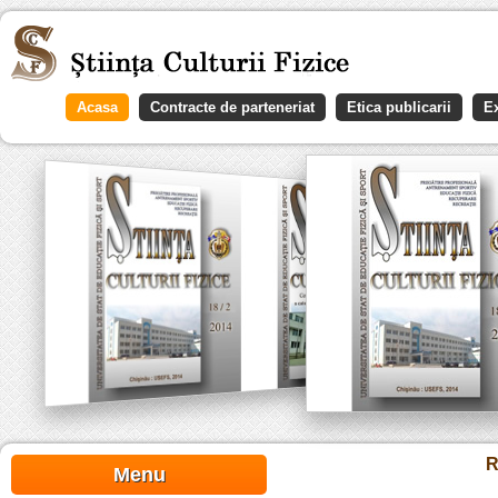
Acasa
Contracte de parteneriat
Etica publicarii
Ex
R
Menu