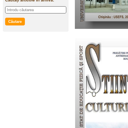
Căutați articole în arhivă: