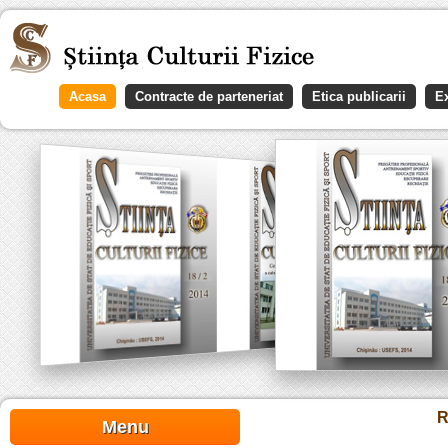
Acasa
Contracte de parteneriat
Etica publicarii
Ex
R
Menu